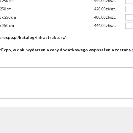
 x 250 cm
444.00 zł/szt.
x 250 cm
420.00 zł/szt.
0 x 250 cm
480.00 zł/szt.
 x 250 cm
444.00 zł/szt.
erexpo.pl/katalog-infrastruktury/
Expo, w dniu wydarzenia ceny dodatkowego wyposażenia zostaną p