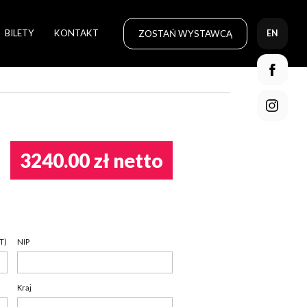
BILETY
KONTAKT
ZOSTAŃ WYSTAWCĄ
EN
3240.00 zł netto
T)
NIP
Kraj