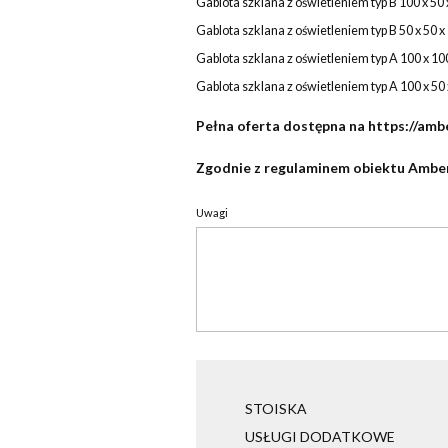
Gablota szklana z oświetleniem typ B 100 x 50
Gablota szklana z oświetleniem typ B 50 x 50 
Gablota szklana z oświetleniem typ A 100 x 10
Gablota szklana z oświetleniem typ A 100 x 50
Pełna oferta dostępna na
https://amb
Zgodnie z regulaminem obiektu Amber
Uwagi
STOISKA
USŁUGI DODATKOWE