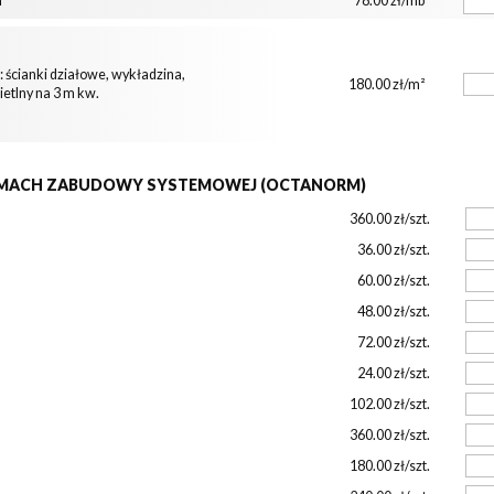
m
78.00 zł/mb
 ścianki działowe, wykładzina,
180.00 zł/m²
ietlny na 3 m kw.
MACH ZABUDOWY SYSTEMOWEJ (OCTANORM)
360.00 zł/szt.
36.00 zł/szt.
60.00 zł/szt.
48.00 zł/szt.
72.00 zł/szt.
24.00 zł/szt.
102.00 zł/szt.
360.00 zł/szt.
180.00 zł/szt.