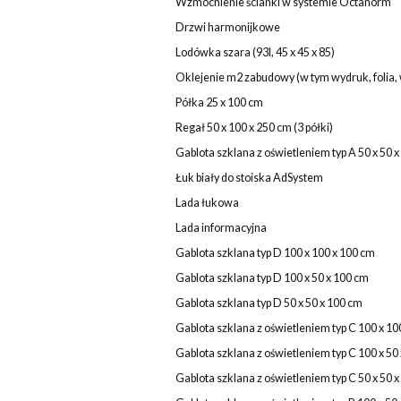
Wzmocnienie ścianki w systemie Octanorm
Drzwi harmonijkowe
Lodówka szara (93l, 45 x 45 x 85)
Oklejenie m2 zabudowy (w tym wydruk, folia, 
Półka 25 x 100 cm
Regał 50 x 100 x 250 cm (3 półki)
Gablota szklana z oświetleniem typ A 50 x 50 
Łuk biały do stoiska AdSystem
Lada łukowa
Lada informacyjna
Gablota szklana typ D 100 x 100 x 100 cm
Gablota szklana typ D 100 x 50 x 100 cm
Gablota szklana typ D 50 x 50 x 100 cm
Gablota szklana z oświetleniem typ C 100 x 10
Gablota szklana z oświetleniem typ C 100 x 50
Gablota szklana z oświetleniem typ C 50 x 50 