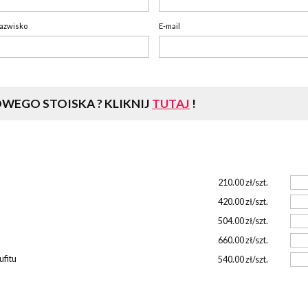
azwisko
E-mail
WEGO STOISKA ?
KLIKNIJ
TUTAJ
!
210.00 zł/szt.
420.00 zł/szt.
504.00 zł/szt.
660.00 zł/szt.
ufitu
540.00 zł/szt.