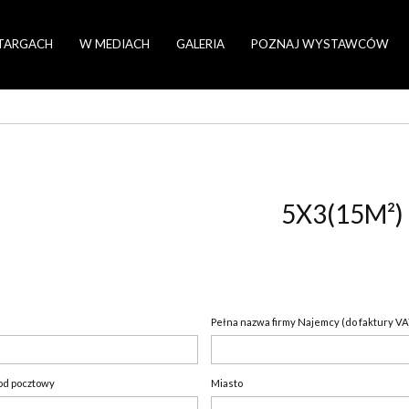
TARGACH
W MEDIACH
GALERIA
POZNAJ WYSTAWCÓW
5X3(15M²)
Pełna nazwa firmy Najemcy (do faktury VA
od pocztowy
Miasto