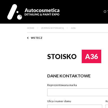
O 
HOME
ZOSTAŃ WYSTAWCĄ
A36
WSTECZ
STOISKO
A36
DANE KONTAKTOWE
Reprezentowana marka
Ulica i numer domu
K