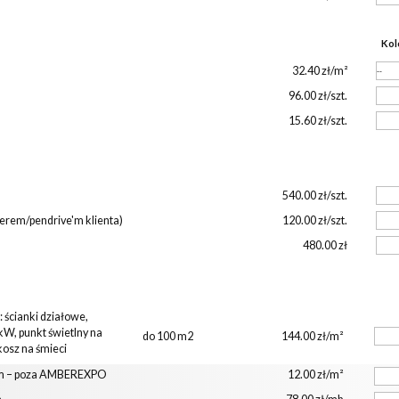
Kol
32.40 zł/m²
96.00 zł/szt.
15.60 zł/szt.
540.00 zł/szt.
terem/pendrive'm klienta)
120.00 zł/szt.
480.00 zł
 ścianki działowe,
kW, punkt świetlny na
do 100 m2
144.00 zł/m²
 kosz na śmieci
em – poza AMBEREXPO
12.00 zł/m²