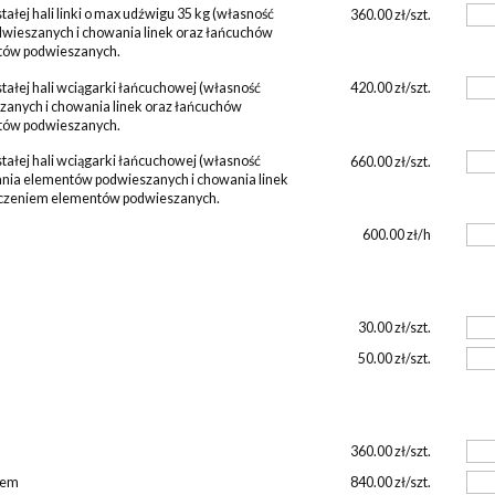
ałej hali linki o max udźwigu 35 kg (własność
360.00 zł/szt.
eszanych i chowania linek oraz łańcuchów
tów podwieszanych.
tałej hali wciągarki łańcuchowej (własność
420.00 zł/szt.
anych i chowania linek oraz łańcuchów
tów podwieszanych.
tałej hali wciągarki łańcuchowej (własność
660.00 zł/szt.
nia elementów podwieszanych i chowania linek
eczeniem elementów podwieszanych.
600.00 zł/h
30.00 zł/szt.
50.00 zł/szt.
360.00 zł/szt.
rem
840.00 zł/szt.