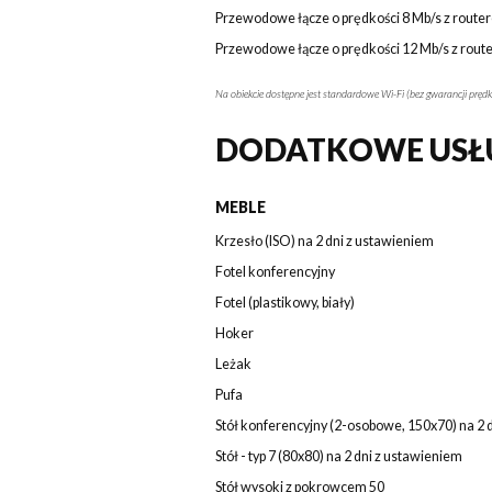
Przewodowe łącze o prędkości 8 Mb/s z route
Przewodowe łącze o prędkości 12 Mb/s z rou
Na obiekcie dostępne jest standardowe Wi-Fi (bez gwarancji prędk
DODATKOWE USŁ
MEBLE
Krzesło (ISO) na 2 dni z ustawieniem
Fotel konferencyjny
Fotel (plastikowy, biały)
Hoker
Leżak
Pufa
Stół konferencyjny (2-osobowe, 150x70) na 2 
Stół - typ 7 (80x80) na 2 dni z ustawieniem
Stół wysoki z pokrowcem 50