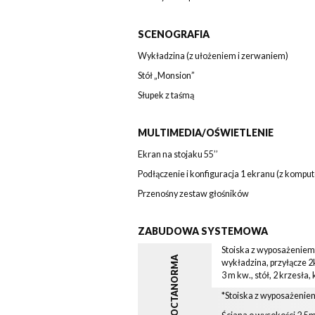
SCENOGRAFIA
Wykładzina (z ułożeniem i zerwaniem)
Stół „Monsion”
Słupek z taśmą
MULTIMEDIA/OŚWIETLENIE
Ekran na stojaku 55’’
Podłączenie i konfiguracja 1 ekranu (z kompu
Przenośny zestaw głośników
ZABUDOWA SYSTEMOWA
Stoiska z wyposażeniem:
OCTANORMA
wykładzina, przyłącze 2
3 m kw., stół, 2 krzesła,
*Stoiska z wyposażeni