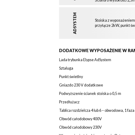
Ściana o wysokości 2,5
ADSYSTEM
Stoiska z wyposażeniem:
przyłącze 2kW, punkt św
DODATKOWE WYPOSAŻENIE W RA
Lada trybunka Elypse AdSystem
Sztaluga
Punkt świetlny
Gniazdo 230 V dodatkowe
Podwyższenie ścianek stoiska o 0,5 m
Przedłużacz
Tablica rozdzielcza 4 lub 6 – obwodowa, 1 faza
Obwód całodobowy 400V
Obwód całodobowy 230V