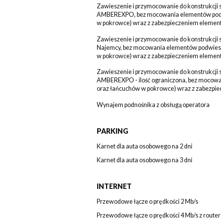
Zawieszenie i przymocowanie do konstrukcji st
AMBEREXPO, bez mocowania elementów podwi
w pokrowce) wraz z zabezpieczeniem elemen
Zawieszenie i przymocowanie do konstrukcji s
Najemcy, bez mocowania elementów podwiesz
w pokrowce) wraz z zabezpieczeniem elemen
Zawieszenie i przymocowanie do konstrukcji s
AMBEREXPO - ilość ograniczona, bez mocowa
oraz łańcuchów w pokrowce) wraz z zabezpi
Wynajem podnośnika z obsługą operatora
PARKING
Karnet dla auta osobowego na 2 dni
Karnet dla auta osobowego na 3 dni
INTERNET
Przewodowe łącze o prędkości 2 Mb/s
Przewodowe łącze o prędkości 4 Mb/s z route