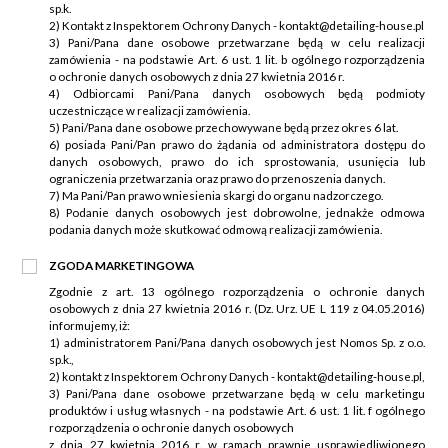
sp.k.
2) Kontakt z Inspektorem Ochrony Danych - kontakt@detailing-house.pl
3) Pani/Pana dane osobowe przetwarzane będą w celu realizacji
zamówienia - na podstawie Art. 6 ust. 1 lit. b ogólnego rozporządzenia
o ochronie danych osobowych z dnia 27 kwietnia 2016 r.
4) Odbiorcami Pani/Pana danych osobowych będą podmioty
uczestniczące w realizacji zamówienia.
5) Pani/Pana dane osobowe przechowywane będą przez okres 6 lat.
6) posiada Pani/Pan prawo do żądania od administratora dostępu do
danych osobowych, prawo do ich sprostowania, usunięcia lub
ograniczenia przetwarzania oraz prawo do przenoszenia danych.
7) Ma Pani/Pan prawo wniesienia skargi do organu nadzorczego.
8) Podanie danych osobowych jest dobrowolne, jednakże odmowa
podania danych może skutkować odmową realizacji zamówienia.
ZGODA MARKETINGOWA
Zgodnie z art. 13 ogólnego rozporządzenia o ochronie danych
osobowych z dnia 27 kwietnia 2016 r. (Dz. Urz. UE L 119 z 04.05.2016)
informujemy, iż:
1) administratorem Pani/Pana danych osobowych jest Nomos Sp. z o.o.
sp.k.,
2) kontakt z Inspektorem Ochrony Danych - kontakt@detailing-house.pl,
3) Pani/Pana dane osobowe przetwarzane będą w celu marketingu
produktów i usług własnych - na podstawie Art. 6 ust. 1 lit. f ogólnego
rozporządzenia o ochronie danych osobowych
z dnia 27 kwietnia 2016 r. w ramach prawnie usprawiedliwionego