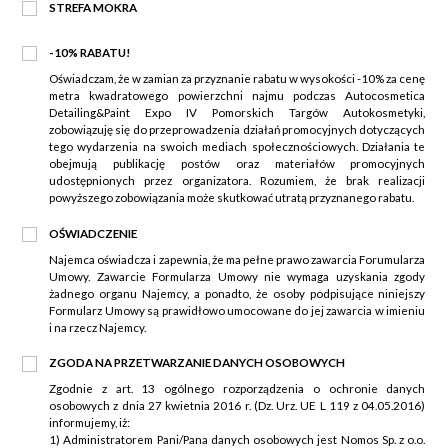
STREFA MOKRA
-10% RABATU!
Oświadczam, że w zamian za przyznanie rabatu w wysokości -10% za cenę
metra kwadratowego powierzchni najmu podczas Autocosmetica
Detailing&Paint Expo IV Pomorskich Targów Autokosmetyki,
zobowiązuję się do przeprowadzenia działań promocyjnych dotyczących
tego wydarzenia na swoich mediach społecznościowych. Działania te
obejmują publikację postów oraz materiałów promocyjnych
udostępnionych przez organizatora. Rozumiem, że brak realizacji
powyższego zobowiązania może skutkować utratą przyznanego rabatu.
OŚWIADCZENIE
Najemca oświadcza i zapewnia, że ma pełne prawo zawarcia Forumularza
Umowy. Zawarcie Formularza Umowy nie wymaga uzyskania zgody
żadnego organu Najemcy, a ponadto, że osoby podpisujące niniejszy
Formularz Umowy są prawidłowo umocowane do jej zawarcia w imieniu
i na rzecz Najemcy.
ZGODA NA PRZETWARZANIE DANYCH OSOBOWYCH
Zgodnie z art. 13 ogólnego rozporządzenia o ochronie danych
osobowych z dnia 27 kwietnia 2016 r. (Dz. Urz. UE L 119 z 04.05.2016)
informujemy, iż:
1) Administratorem Pani/Pana danych osobowych jest Nomos Sp. z o.o.