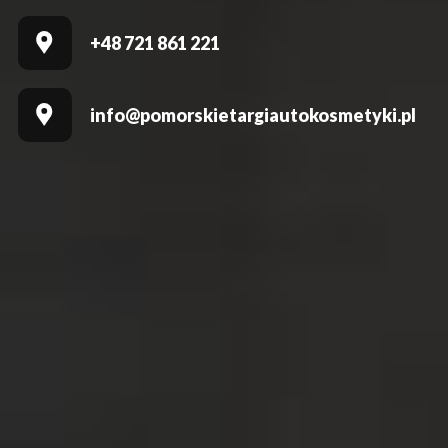
+48 721 861 221
info@pomorskietargiautokosmetyki.pl