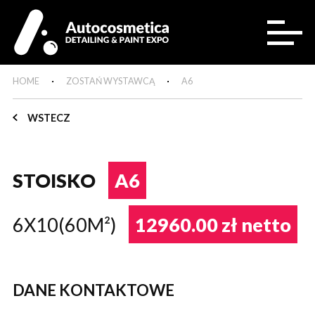
HOME
ZOSTAŃ WYSTAWCĄ
A6
WSTECZ
STOISKO
A6
6X10(60M²)
12960.00 zł netto
DANE KONTAKTOWE