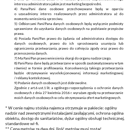
interesu administratora jakim jest marketing bezpośredni.
4) Pana/Pani dane osobowe przechowywane będą w oparciu
o uzasadniony interes realizowanych przez administratora aż do
momentu wniesienia sprzeciwu.
5) Odbiorcami Pani/Pana danych osobowych będą wyłącznie podmioty
uprawnione do uzyskania danych osobowych na podstawie przepisów
prawa.
6) Posiada Pani/Pan prawo do żądania od administratora dostępu do
danych osobowych, prawo do ich sprostowania usunięcia lub
ograniczenia przetwarzania, prawo do cofnięcia zgody oraz prawo do
przenoszenia danych.
7) Ma Pani/Pan prawo wniesienia skargi do organu nadzorczego.
8) Pani/Pana dane będą przetwarzane w sposób zautomatyzowany w tym
również w formie profilowania. Konsekwencją takiego przetwarzania
będzie otrzymywanie wyselekcjonowanej informacji marketingowej
/ reklamy kontekstowej.
9) Podanie danych osobowych jest dobrowolne.
Zgodnie z art.6 ust.1 lit. a ogólnego rozporządzenia o ochronie danych
osobowych z dnia 27 kwietnia 2016 r. wyrażam zgodę na przetwarzanie
moich danych osobowych w celu otrzymywania ofert marketingowych.
* W cenie najmu stoiska najemca otrzymuje w pakiecie: ogólny
nadzór nad zewnętrznymi instalacjami zasilającymi, ochrona ogólna
obiektu, dostęp do sanitariatów, dyżur ogólny obsługi technicznej,
standardowe wi-fi.
** Cena metrów za dwa dni. Ilość metrów musi zostać