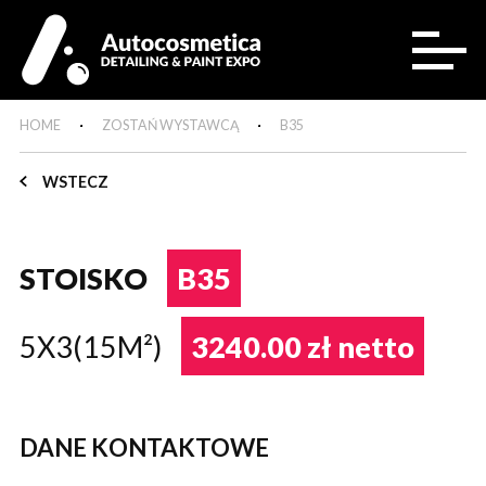
HOME
ZOSTAŃ WYSTAWCĄ
B35
WSTECZ
STOISKO
B35
5X3(15M²)
3240.00 zł netto
DANE KONTAKTOWE