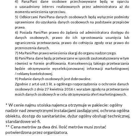
4) Pana/Pani dane osobowe przechowywane będą w oparciu
o uzasadniony interes realizowanych przez administratora aż do
momentu wniesienia sprzeciwu.
5) Odbiorcami Pani/Pana danych osobowych będą wyłącznie podmioty
uprawnione do uzyskania danych osobowych na podstawie przepisów
prawa.
6) Posiada Pani/Pan prawo do żądania od administratora dostępu do
danych osobowych, prawo do ich sprostowania usunięcia lub
ograniczenia przetwarzania, prawo do cofnięcia zgody oraz prawo do
przenoszenia danych.
7) Ma Pani/Pan prawo wniesienia skargi do organu nadzorczego.
8) Pani/Pana dane będą przetwarzane w sposób zautomatyzowany w tym
również w formie profilowania. Konsekwencją takiego przetwarzania
będzie otrzymywanie wyselekcjonowanej informacji marketingowej
/ reklamy kontekstowej.
9) Podanie danych osobowych jest dobrowolne.
Zgodnie z art.6 ust.1 lit. a ogólnego rozporządzenia o ochronie danych
osobowych z dnia 27 kwietnia 2016 r. wyrażam zgodę na przetwarzanie
moich danych osobowych w celu otrzymywania ofert marketingowych.
* W cenie najmu stoiska najemca otrzymuje w pakiecie: ogólny
nadzór nad zewnętrznymi instalacjami zasilającymi, ochrona ogólna
obiektu, dostęp do sanitariatów, dyżur ogólny obsługi technicznej,
standardowe wi-fi.
** Cena metrów za dwa dni. Ilość metrów musi zostać
potwierdzona przez organizatora.