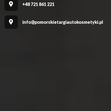
+48 721 861 221
info@pomorskietargiautokosmetyki.pl