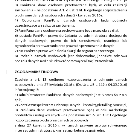
3) Pani/Pana dane osobowe przetwarzane będą w celu realizacji
zamówienia - na podstawie Art. 6 ust. 1 lit. b ogólnego rozporządzenia
o ochronie danych osobowych z dnia 27 kwietnia 2016 r.
4) Odbiorcami Pani/Pana danych osobowych będą podmioty
uczestniczące w realizacji zamówienia.
5) Pani/Pana dane osobowe przechowywane będą przez okres 6 lat.
6) posiada Pani/Pan prawo do żądania od administratora dostępu do
danych osobowych, prawo do ich sprostowania, usunięcia lub
ograniczenia przetwarzania oraz prawo do przenoszenia danych.
7) Ma Pani/Pan prawo wniesienia skargi do organu nadzorczego.
8) Podanie danych osobowych jest dobrowolne, jednakże odmowa
podania danych może skutkować odmową realizacji zamówienia.
ZGODA MARKETINGOWA
Zgodnie z art. 13 ogólnego rozporządzenia o ochronie danych
osobowych z dnia 27 kwietnia 2016 r. (Dz. Urz. UE L 119 z 04.05.2016)
informujemy, iż:
1) administratorem Pani/Pana danych osobowych jest Nomos Sp. z o.o.
sp.k.,
2) kontakt z Inspektorem Ochrony Danych - kontakt@detailing-house.pl,
3) Pani/Pana dane osobowe przetwarzane będą w celu marketingu
produktów i usług własnych - na podstawie Art. 6 ust. 1 lit. f ogólnego
rozporządzenia o ochronie danych osobowych
z dnia 27 kwietnia 2016 r. w ramach prawnie usprawiedliwionego
interesu administratora jakim jest marketing bezpośredni.