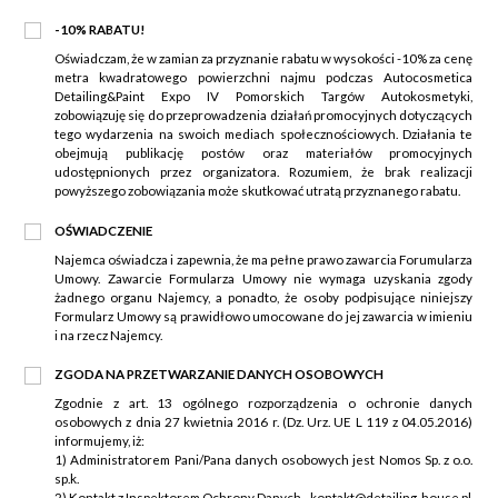
-10% RABATU!
Oświadczam, że w zamian za przyznanie rabatu w wysokości -10% za cenę
metra kwadratowego powierzchni najmu podczas Autocosmetica
Detailing&Paint Expo IV Pomorskich Targów Autokosmetyki,
zobowiązuję się do przeprowadzenia działań promocyjnych dotyczących
tego wydarzenia na swoich mediach społecznościowych. Działania te
obejmują publikację postów oraz materiałów promocyjnych
udostępnionych przez organizatora. Rozumiem, że brak realizacji
powyższego zobowiązania może skutkować utratą przyznanego rabatu.
OŚWIADCZENIE
Najemca oświadcza i zapewnia, że ma pełne prawo zawarcia Forumularza
Umowy. Zawarcie Formularza Umowy nie wymaga uzyskania zgody
żadnego organu Najemcy, a ponadto, że osoby podpisujące niniejszy
Formularz Umowy są prawidłowo umocowane do jej zawarcia w imieniu
i na rzecz Najemcy.
ZGODA NA PRZETWARZANIE DANYCH OSOBOWYCH
Zgodnie z art. 13 ogólnego rozporządzenia o ochronie danych
osobowych z dnia 27 kwietnia 2016 r. (Dz. Urz. UE L 119 z 04.05.2016)
informujemy, iż:
1) Administratorem Pani/Pana danych osobowych jest Nomos Sp. z o.o.
sp.k.
2) Kontakt z Inspektorem Ochrony Danych - kontakt@detailing-house.pl