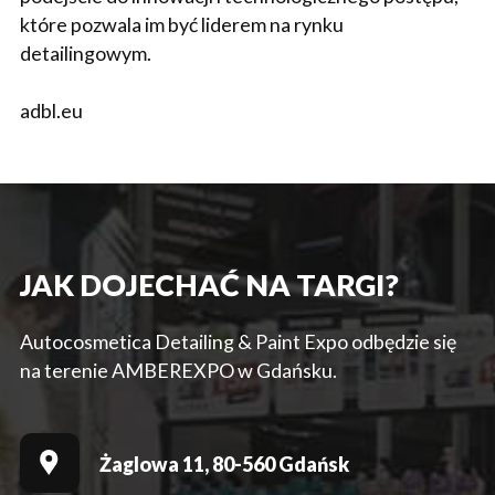
które pozwala im być liderem na rynku
detailingowym.
adbl.eu
JAK DOJECHAĆ NA TARGI?
Autocosmetica Detailing & Paint Expo odbędzie się
na terenie AMBEREXPO w Gdańsku.
Żaglowa 11, 80-560 Gdańsk