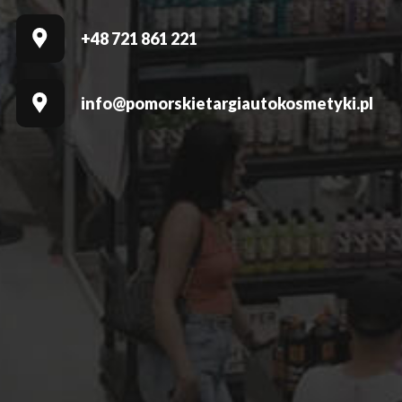
+48 721 861 221
info@pomorskietargiautokosmetyki.pl