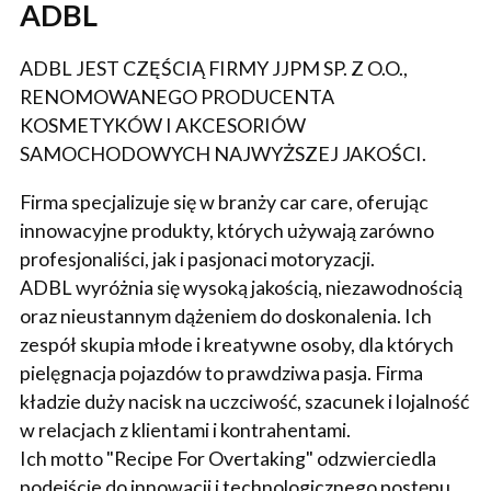
ADBL
ADBL JEST CZĘŚCIĄ FIRMY JJPM SP. Z O.O.,
RENOMOWANEGO PRODUCENTA
KOSMETYKÓW I AKCESORIÓW
SAMOCHODOWYCH NAJWYŻSZEJ JAKOŚCI.
Firma specjalizuje się w branży car care, oferując
innowacyjne produkty, których używają zarówno
profesjonaliści, jak i pasjonaci motoryzacji.
ADBL wyróżnia się wysoką jakością, niezawodnością
oraz nieustannym dążeniem do doskonalenia. Ich
zespół skupia młode i kreatywne osoby, dla których
pielęgnacja pojazdów to prawdziwa pasja. Firma
kładzie duży nacisk na uczciwość, szacunek i lojalność
w relacjach z klientami i kontrahentami.
Ich motto "Recipe For Overtaking" odzwierciedla
podejście do innowacji i technologicznego postępu,