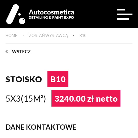
HOME
ZOSTAŃ WYSTAWCĄ
B10
WSTECZ
STOISKO
B10
5X3(15M²)
3240.00 zł netto
DANE KONTAKTOWE