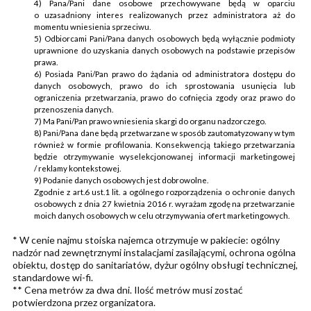
4) Pana/Pani dane osobowe przechowywane będą w oparciu
o uzasadniony interes realizowanych przez administratora aż do
momentu wniesienia sprzeciwu.
5) Odbiorcami Pani/Pana danych osobowych będą wyłącznie podmioty
uprawnione do uzyskania danych osobowych na podstawie przepisów
prawa.
6) Posiada Pani/Pan prawo do żądania od administratora dostępu do
danych osobowych, prawo do ich sprostowania usunięcia lub
ograniczenia przetwarzania, prawo do cofnięcia zgody oraz prawo do
przenoszenia danych.
7) Ma Pani/Pan prawo wniesienia skargi do organu nadzorczego.
8) Pani/Pana dane będą przetwarzane w sposób zautomatyzowany w tym
również w formie profilowania. Konsekwencją takiego przetwarzania
będzie otrzymywanie wyselekcjonowanej informacji marketingowej
/ reklamy kontekstowej.
9) Podanie danych osobowych jest dobrowolne.
Zgodnie z art.6 ust.1 lit. a ogólnego rozporządzenia o ochronie danych
osobowych z dnia 27 kwietnia 2016 r. wyrażam zgodę na przetwarzanie
moich danych osobowych w celu otrzymywania ofert marketingowych.
* W cenie najmu stoiska najemca otrzymuje w pakiecie: ogólny
nadzór nad zewnętrznymi instalacjami zasilającymi, ochrona ogólna
obiektu, dostęp do sanitariatów, dyżur ogólny obsługi technicznej,
standardowe wi-fi.
** Cena metrów za dwa dni. Ilość metrów musi zostać
potwierdzona przez organizatora.