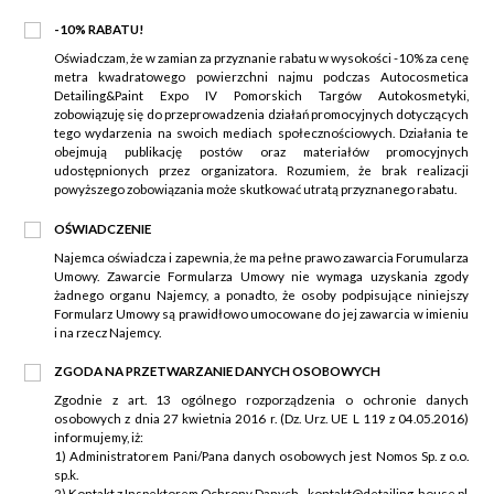
-10% RABATU!
Oświadczam, że w zamian za przyznanie rabatu w wysokości -10% za cenę
metra kwadratowego powierzchni najmu podczas Autocosmetica
Detailing&Paint Expo IV Pomorskich Targów Autokosmetyki,
zobowiązuję się do przeprowadzenia działań promocyjnych dotyczących
tego wydarzenia na swoich mediach społecznościowych. Działania te
obejmują publikację postów oraz materiałów promocyjnych
udostępnionych przez organizatora. Rozumiem, że brak realizacji
powyższego zobowiązania może skutkować utratą przyznanego rabatu.
OŚWIADCZENIE
Najemca oświadcza i zapewnia, że ma pełne prawo zawarcia Forumularza
Umowy. Zawarcie Formularza Umowy nie wymaga uzyskania zgody
żadnego organu Najemcy, a ponadto, że osoby podpisujące niniejszy
Formularz Umowy są prawidłowo umocowane do jej zawarcia w imieniu
i na rzecz Najemcy.
ZGODA NA PRZETWARZANIE DANYCH OSOBOWYCH
Zgodnie z art. 13 ogólnego rozporządzenia o ochronie danych
osobowych z dnia 27 kwietnia 2016 r. (Dz. Urz. UE L 119 z 04.05.2016)
informujemy, iż:
1) Administratorem Pani/Pana danych osobowych jest Nomos Sp. z o.o.
sp.k.
2) Kontakt z Inspektorem Ochrony Danych - kontakt@detailing-house.pl