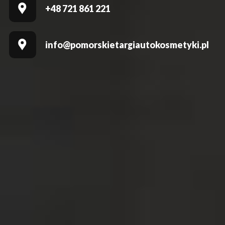
+48 721 861 221
info@pomorskietargiautokosmetyki.pl