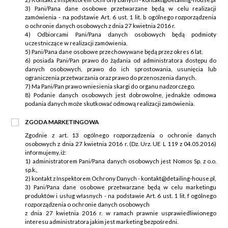
3) Pani/Pana dane osobowe przetwarzane będą w celu realizacji
zamówienia - na podstawie Art. 6 ust. 1 lit. b ogólnego rozporządzenia
o ochronie danych osobowych z dnia 27 kwietnia 2016 r.
4) Odbiorcami Pani/Pana danych osobowych będą podmioty
uczestniczące w realizacji zamówienia.
5) Pani/Pana dane osobowe przechowywane będą przez okres 6 lat.
6) posiada Pani/Pan prawo do żądania od administratora dostępu do
danych osobowych, prawo do ich sprostowania, usunięcia lub
ograniczenia przetwarzania oraz prawo do przenoszenia danych.
7) Ma Pani/Pan prawo wniesienia skargi do organu nadzorczego.
8) Podanie danych osobowych jest dobrowolne, jednakże odmowa
podania danych może skutkować odmową realizacji zamówienia.
ZGODA MARKETINGOWA
Zgodnie z art. 13 ogólnego rozporządzenia o ochronie danych
osobowych z dnia 27 kwietnia 2016 r. (Dz. Urz. UE L 119 z 04.05.2016)
informujemy, iż:
1) administratorem Pani/Pana danych osobowych jest Nomos Sp. z o.o.
sp.k.,
2) kontakt z Inspektorem Ochrony Danych - kontakt@detailing-house.pl,
3) Pani/Pana dane osobowe przetwarzane będą w celu marketingu
produktów i usług własnych - na podstawie Art. 6 ust. 1 lit. f ogólnego
rozporządzenia o ochronie danych osobowych
z dnia 27 kwietnia 2016 r. w ramach prawnie usprawiedliwionego
interesu administratora jakim jest marketing bezpośredni.