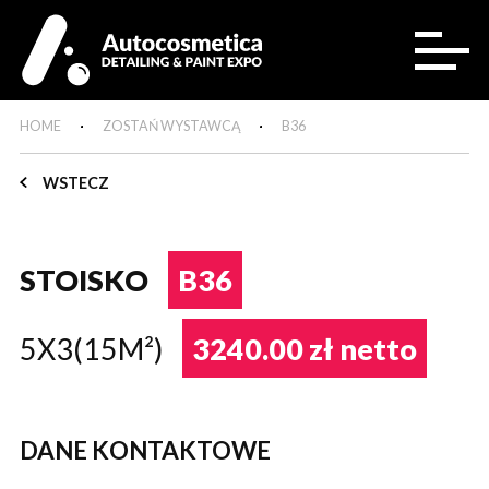
HOME
ZOSTAŃ WYSTAWCĄ
B36
WSTECZ
STOISKO
B36
5X3(15M²)
3240.00 zł netto
DANE KONTAKTOWE