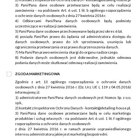
3) Pani/Pana dane osobowe przetwarzane będą w celu realizacji
zamówienia - na podstawie Art. 6 ust. 1 lit. b ogólnego rozporządzenia
o ochronie danych osobowych z dnia 27 kwietnia 2016 r.
4) Odbiorcami Pani/Pana danych osobowych będą podmioty
uczestniczące w realizacji zamówienia.
5) Pani/Pana dane osobowe przechowywane będą przez okres 6 lat.
6) posiada Pani/Pan prawo do żądania od administratora dostępu do
danych osobowych, prawo do ich sprostowania, usunięcia lub
ograniczenia przetwarzania oraz prawo do przenoszenia danych.
7) Ma Pani/Pan prawo wniesienia skargi do organu nadzorczego.
8) Podanie danych osobowych jest dobrowolne, jednakże odmowa
podania danych może skutkować odmową realizacji zamówienia.
ZGODA MARKETINGOWA
Zgodnie z art. 13 ogólnego rozporządzenia o ochronie danych
osobowych z dnia 27 kwietnia 2016 r. (Dz. Urz. UE L 119 z 04.05.2016)
informujemy, iż:
1) administratorem Pani/Pana danych osobowych jest Nomos Sp. z o.o.
sp.k.,
2) kontakt z Inspektorem Ochrony Danych - kontakt@detailing-house.pl,
3) Pani/Pana dane osobowe przetwarzane będą w celu marketingu
produktów i usług własnych - na podstawie Art. 6 ust. 1 lit. f ogólnego
rozporządzenia o ochronie danych osobowych
z dnia 27 kwietnia 2016 r. w ramach prawnie usprawiedliwionego
interesu administratora jakim jest marketing bezpośredni.