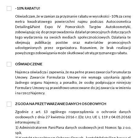
-10% RABATU!
Oświadczam, że w zamian za przyznanie rabatu w wysokości -10% za cenę
metra kwadratowego powierzchni najmu podczas Autocosmetica
Detailing&Paint Expo IV Pomorskich Targów Autokosmetyki,
zobowiązuję się do przeprowadzenia działań promocyjnych dotyczących
tego wydarzenia na swoich mediach społecznościowych. Działania te
obejmują publikację postów oraz materiałów promocyjnych
udostępnionych przez organizatora. Rozumiem, że brak realizacji
powyższego zobowiązania może skutkować utratą przyznanego rabatu.
OŚWIADCZENIE
Najemca oświadcza i zapewnia, że ma pełne prawo zawarcia Forumularza
Umowy. Zawarcie Formularza Umowy nie wymaga uzyskania zgody
żadnego organu Najemcy, a ponadto, że osoby podpisujące niniejszy
Formularz Umowy są prawidłowo umocowane do jej zawarcia w imieniu
i na rzecz Najemcy.
ZGODA NA PRZETWARZANIE DANYCH OSOBOWYCH
Zgodnie z art. 13 ogólnego rozporządzenia o ochronie danych
osobowych z dnia 27 kwietnia 2016 r. (Dz. Urz. UE L 119 z 04.05.2016)
informujemy, iż:
1) Administratorem Pani/Pana danych osobowych jest Nomos Sp. z o.o.
sp.k.
2) Kontakt z Inspektorem Ochrony Danych - kontakt@detailing-house.pl