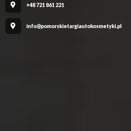
+48 721 861 221
info@pomorskietargiautokosmetyki.pl