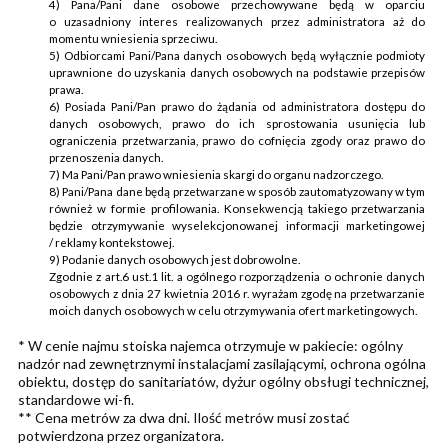
4) Pana/Pani dane osobowe przechowywane będą w oparciu
o uzasadniony interes realizowanych przez administratora aż do
momentu wniesienia sprzeciwu.
5) Odbiorcami Pani/Pana danych osobowych będą wyłącznie podmioty
uprawnione do uzyskania danych osobowych na podstawie przepisów
prawa.
6) Posiada Pani/Pan prawo do żądania od administratora dostępu do
danych osobowych, prawo do ich sprostowania usunięcia lub
ograniczenia przetwarzania, prawo do cofnięcia zgody oraz prawo do
przenoszenia danych.
7) Ma Pani/Pan prawo wniesienia skargi do organu nadzorczego.
8) Pani/Pana dane będą przetwarzane w sposób zautomatyzowany w tym
również w formie profilowania. Konsekwencją takiego przetwarzania
będzie otrzymywanie wyselekcjonowanej informacji marketingowej
/ reklamy kontekstowej.
9) Podanie danych osobowych jest dobrowolne.
Zgodnie z art.6 ust.1 lit. a ogólnego rozporządzenia o ochronie danych
osobowych z dnia 27 kwietnia 2016 r. wyrażam zgodę na przetwarzanie
moich danych osobowych w celu otrzymywania ofert marketingowych.
* W cenie najmu stoiska najemca otrzymuje w pakiecie: ogólny
nadzór nad zewnętrznymi instalacjami zasilającymi, ochrona ogólna
obiektu, dostęp do sanitariatów, dyżur ogólny obsługi technicznej,
standardowe wi-fi.
** Cena metrów za dwa dni. Ilość metrów musi zostać
potwierdzona przez organizatora.