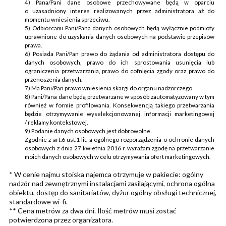
4) Pana/Pani dane osobowe przechowywane będą w oparciu
o uzasadniony interes realizowanych przez administratora aż do
momentu wniesienia sprzeciwu.
5) Odbiorcami Pani/Pana danych osobowych będą wyłącznie podmioty
uprawnione do uzyskania danych osobowych na podstawie przepisów
prawa.
6) Posiada Pani/Pan prawo do żądania od administratora dostępu do
danych osobowych, prawo do ich sprostowania usunięcia lub
ograniczenia przetwarzania, prawo do cofnięcia zgody oraz prawo do
przenoszenia danych.
7) Ma Pani/Pan prawo wniesienia skargi do organu nadzorczego.
8) Pani/Pana dane będą przetwarzane w sposób zautomatyzowany w tym
również w formie profilowania. Konsekwencją takiego przetwarzania
będzie otrzymywanie wyselekcjonowanej informacji marketingowej
/ reklamy kontekstowej.
9) Podanie danych osobowych jest dobrowolne.
Zgodnie z art.6 ust.1 lit. a ogólnego rozporządzenia o ochronie danych
osobowych z dnia 27 kwietnia 2016 r. wyrażam zgodę na przetwarzanie
moich danych osobowych w celu otrzymywania ofert marketingowych.
* W cenie najmu stoiska najemca otrzymuje w pakiecie: ogólny
nadzór nad zewnętrznymi instalacjami zasilającymi, ochrona ogólna
obiektu, dostęp do sanitariatów, dyżur ogólny obsługi technicznej,
standardowe wi-fi.
** Cena metrów za dwa dni. Ilość metrów musi zostać
potwierdzona przez organizatora.