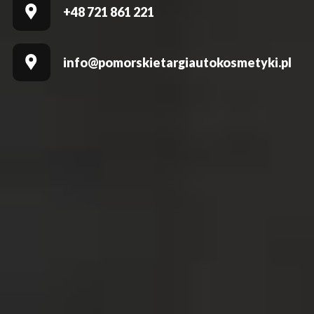
+48 721 861 221
info@pomorskietargiautokosmetyki.pl