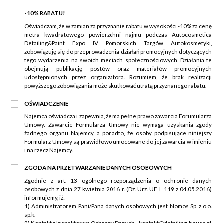
-10% RABATU!
Oświadczam, że w zamian za przyznanie rabatu w wysokości -10% za cenę
metra kwadratowego powierzchni najmu podczas Autocosmetica
Detailing&Paint Expo IV Pomorskich Targów Autokosmetyki,
zobowiązuję się do przeprowadzenia działań promocyjnych dotyczących
tego wydarzenia na swoich mediach społecznościowych. Działania te
obejmują publikację postów oraz materiałów promocyjnych
udostępnionych przez organizatora. Rozumiem, że brak realizacji
powyższego zobowiązania może skutkować utratą przyznanego rabatu.
OŚWIADCZENIE
Najemca oświadcza i zapewnia, że ma pełne prawo zawarcia Forumularza
Umowy. Zawarcie Formularza Umowy nie wymaga uzyskania zgody
żadnego organu Najemcy, a ponadto, że osoby podpisujące niniejszy
Formularz Umowy są prawidłowo umocowane do jej zawarcia w imieniu
i na rzecz Najemcy.
ZGODA NA PRZETWARZANIE DANYCH OSOBOWYCH
Zgodnie z art. 13 ogólnego rozporządzenia o ochronie danych
osobowych z dnia 27 kwietnia 2016 r. (Dz. Urz. UE L 119 z 04.05.2016)
informujemy, iż:
1) Administratorem Pani/Pana danych osobowych jest Nomos Sp. z o.o.
sp.k.
2) Kontakt z Inspektorem Ochrony Danych - kontakt@detailing-house.pl