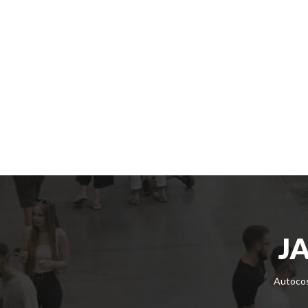
J
Autocos