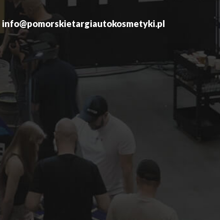
info@pomorskietargiautokosmetyki.pl