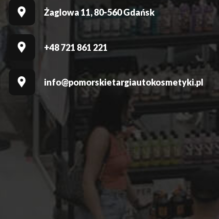
Żaglowa 11, 80-560 Gdańsk
+48 721 861 221
info@pomorskietargiautokosmetyki.pl