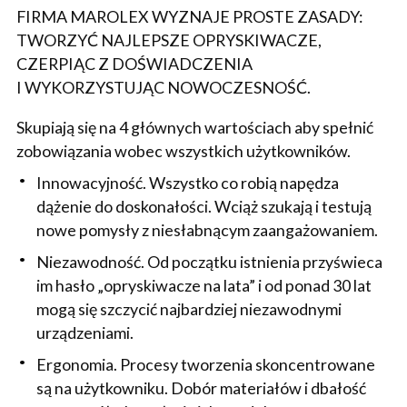
FIRMA MAROLEX WYZNAJE PROSTE ZASADY:
TWORZYĆ NAJLEPSZE OPRYSKIWACZE,
CZERPIĄC Z DOŚWIADCZENIA
I WYKORZYSTUJĄC NOWOCZESNOŚĆ.
Skupiają się na 4 głównych wartościach aby spełnić
zobowiązania wobec wszystkich użytkowników.
Innowacyjność. Wszystko co robią napędza
dążenie do doskonałości. Wciąż szukają i testują
nowe pomysły z niesłabnącym zaangażowaniem.
Niezawodność. Od początku istnienia przyświeca
im hasło „opryskiwacze na lata” i od ponad 30 lat
mogą się szczycić najbardziej niezawodnymi
urządzeniami.
Ergonomia. Procesy tworzenia skoncentrowane
są na użytkowniku. Dobór materiałów i dbałość